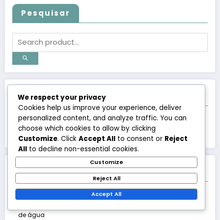
Pesquisar
Categorias
We respect your privacy
Cookies help us improve your experience, deliver
personalized content, and analyze traffic. You can
Etiqueta no Golfe
choose which cookies to allow by clicking
Interpretações de Regras
Customize
. Click
Accept All
to consent or
Reject
Penalizações
All
to decline non-essential cookies.
Customize
Publicações recentes
Reject All
Accept All
Penalizações no Campo de Golfe: Jogar a partir do tee
errado, Golpear fora dos limites, Penalizações por obstáculos
de água