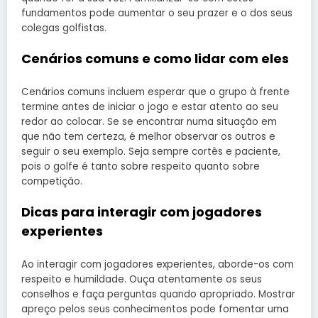
fundamentos pode aumentar o seu prazer e o dos seus
colegas golfistas.
Cenários comuns e como lidar com eles
Cenários comuns incluem esperar que o grupo à frente
termine antes de iniciar o jogo e estar atento ao seu
redor ao colocar. Se se encontrar numa situação em
que não tem certeza, é melhor observar os outros e
seguir o seu exemplo. Seja sempre cortês e paciente,
pois o golfe é tanto sobre respeito quanto sobre
competição.
Dicas para interagir com jogadores
experientes
Ao interagir com jogadores experientes, aborde-os com
respeito e humildade. Ouça atentamente os seus
conselhos e faça perguntas quando apropriado. Mostrar
apreço pelos seus conhecimentos pode fomentar uma