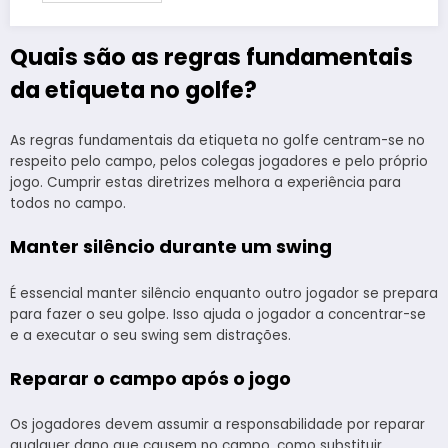
Quais são as regras fundamentais
da etiqueta no golfe?
As regras fundamentais da etiqueta no golfe centram-se no
respeito pelo campo, pelos colegas jogadores e pelo próprio
jogo. Cumprir estas diretrizes melhora a experiência para
todos no campo.
Manter silêncio durante um swing
É essencial manter silêncio enquanto outro jogador se prepara
para fazer o seu golpe. Isso ajuda o jogador a concentrar-se
e a executar o seu swing sem distrações.
Reparar o campo após o jogo
Os jogadores devem assumir a responsabilidade por reparar
qualquer dano que causem no campo, como substituir