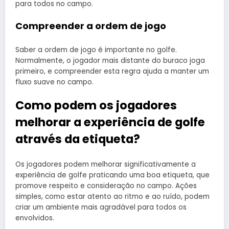
para todos no campo.
Compreender a ordem de jogo
Saber a ordem de jogo é importante no golfe.
Normalmente, o jogador mais distante do buraco joga
primeiro, e compreender esta regra ajuda a manter um
fluxo suave no campo.
Como podem os jogadores
melhorar a experiência de golfe
através da etiqueta?
Os jogadores podem melhorar significativamente a
experiência de golfe praticando uma boa etiqueta, que
promove respeito e consideração no campo. Ações
simples, como estar atento ao ritmo e ao ruído, podem
criar um ambiente mais agradável para todos os
envolvidos.