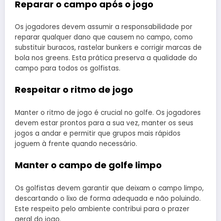
Reparar o campo após o jogo
Os jogadores devem assumir a responsabilidade por
reparar qualquer dano que causem no campo, como
substituir buracos, rastelar bunkers e corrigir marcas de
bola nos greens. Esta prática preserva a qualidade do
campo para todos os golfistas.
Respeitar o ritmo de jogo
Manter o ritmo de jogo é crucial no golfe. Os jogadores
devem estar prontos para a sua vez, manter os seus
jogos a andar e permitir que grupos mais rápidos
joguem à frente quando necessário.
Manter o campo de golfe limpo
Os golfistas devem garantir que deixam o campo limpo,
descartando o lixo de forma adequada e não poluindo.
Este respeito pelo ambiente contribui para o prazer
geral do jogo.