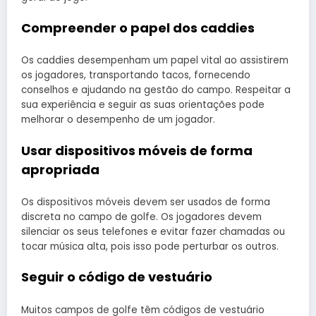
Compreender o papel dos caddies
Os caddies desempenham um papel vital ao assistirem
os jogadores, transportando tacos, fornecendo
conselhos e ajudando na gestão do campo. Respeitar a
sua experiência e seguir as suas orientações pode
melhorar o desempenho de um jogador.
Usar dispositivos móveis de forma
apropriada
Os dispositivos móveis devem ser usados de forma
discreta no campo de golfe. Os jogadores devem
silenciar os seus telefones e evitar fazer chamadas ou
tocar música alta, pois isso pode perturbar os outros.
Seguir o código de vestuário
Muitos campos de golfe têm códigos de vestuário