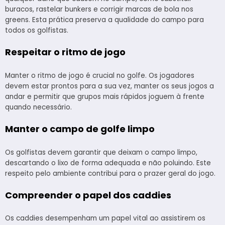
buracos, rastelar bunkers e corrigir marcas de bola nos
greens. Esta prática preserva a qualidade do campo para
todos os golfistas.
Respeitar o ritmo de jogo
Manter o ritmo de jogo é crucial no golfe. Os jogadores
devem estar prontos para a sua vez, manter os seus jogos a
andar e permitir que grupos mais rápidos joguem à frente
quando necessário.
Manter o campo de golfe limpo
Os golfistas devem garantir que deixam o campo limpo,
descartando o lixo de forma adequada e não poluindo. Este
respeito pelo ambiente contribui para o prazer geral do jogo.
Compreender o papel dos caddies
Os caddies desempenham um papel vital ao assistirem os