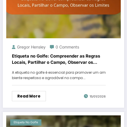
Gregor Hensley
0 Comments
Etiqueta no Golfe: Compreender as Regras
Locais, Partilhar o Campo, Observar os
Limites
A etiqueta no golfe é essencial para promover um am
biente respeitoso e agradável no campo.…
Read More
15/01/2026
Etiqueta No Golfe