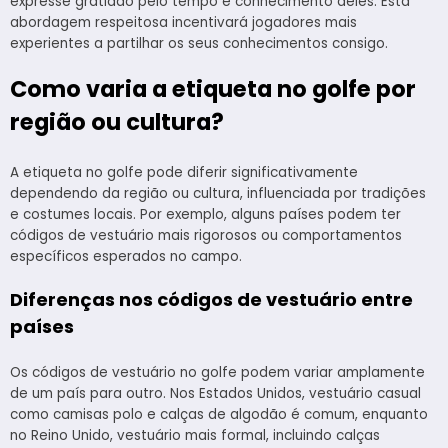
expresse gratidão pelo tempo e conhecimento deles. Esta
abordagem respeitosa incentivará jogadores mais
experientes a partilhar os seus conhecimentos consigo.
Como varia a etiqueta no golfe por
região ou cultura?
A etiqueta no golfe pode diferir significativamente
dependendo da região ou cultura, influenciada por tradições
e costumes locais. Por exemplo, alguns países podem ter
códigos de vestuário mais rigorosos ou comportamentos
específicos esperados no campo.
Diferenças nos códigos de vestuário entre
países
Os códigos de vestuário no golfe podem variar amplamente
de um país para outro. Nos Estados Unidos, vestuário casual
como camisas polo e calças de algodão é comum, enquanto
no Reino Unido, vestuário mais formal, incluindo calças