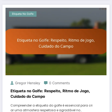
Etiqueta No Golfe
Gregor Hensley
0 Comments
Etiqueta no Golfe: Respeito, Ritmo de Jogo,
Cuidado do Campo
Compreender a etiqueta do golfe é essencial para cri
ar uma atmosfera respeitosa e agradável no…