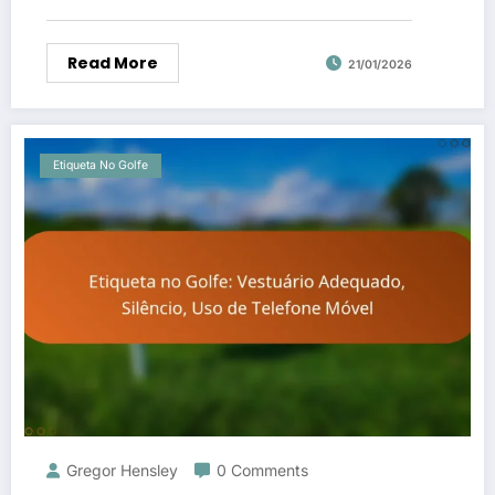
Read More
21/01/2026
Etiqueta No Golfe
Gregor Hensley
0 Comments