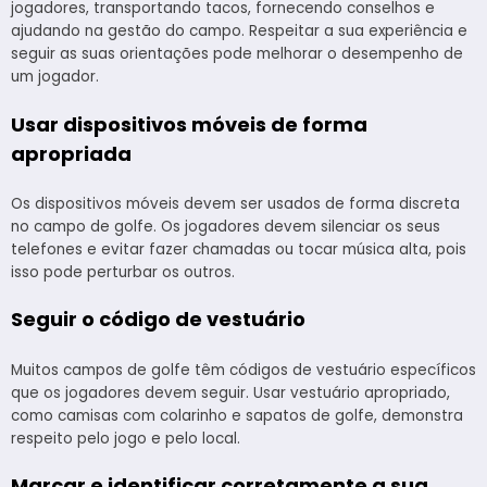
jogadores, transportando tacos, fornecendo conselhos e
ajudando na gestão do campo. Respeitar a sua experiência e
seguir as suas orientações pode melhorar o desempenho de
um jogador.
Usar dispositivos móveis de forma
apropriada
Os dispositivos móveis devem ser usados de forma discreta
no campo de golfe. Os jogadores devem silenciar os seus
telefones e evitar fazer chamadas ou tocar música alta, pois
isso pode perturbar os outros.
Seguir o código de vestuário
Muitos campos de golfe têm códigos de vestuário específicos
que os jogadores devem seguir. Usar vestuário apropriado,
como camisas com colarinho e sapatos de golfe, demonstra
respeito pelo jogo e pelo local.
Marcar e identificar corretamente a sua