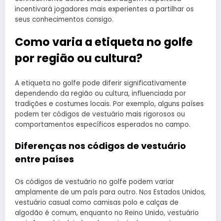
incentivará jogadores mais experientes a partilhar os
seus conhecimentos consigo.
Como varia a etiqueta no golfe
por região ou cultura?
A etiqueta no golfe pode diferir significativamente
dependendo da região ou cultura, influenciada por
tradições e costumes locais. Por exemplo, alguns países
podem ter códigos de vestuário mais rigorosos ou
comportamentos específicos esperados no campo.
Diferenças nos códigos de vestuário
entre países
Os códigos de vestuário no golfe podem variar
amplamente de um país para outro. Nos Estados Unidos,
vestuário casual como camisas polo e calças de
algodão é comum, enquanto no Reino Unido, vestuário