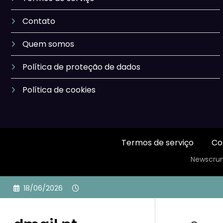
Contato
Quem somos
Política de proteção de dados
Política de cookies
Termos de serviço
Co
Newscrun
Skip
18/06/2026
to
content