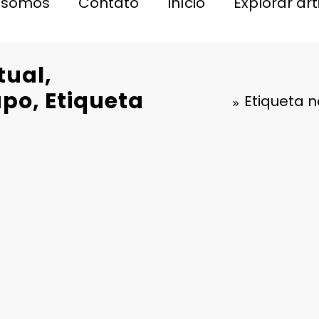
 somos
Contato
Início
Explorar ar
tual,
po, Etiqueta
Etiqueta n