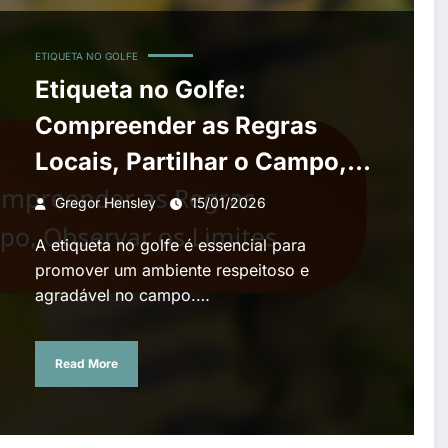
ETIQUETA NO GOLFE
Etiqueta no Golfe:
Compreender as Regras
Locais, Partilhar o Campo,
Observar os Limites
Gregor Hensley
15/01/2026
A etiqueta no golfe é essencial para
promover um ambiente respeitoso e
agradável no campo.…
Read More