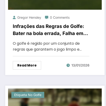
Gregor Hensley
0 Comments
Infrações das Regras de Golfe:
Bater na bola errada, Falha em
reposicionar a bola, Ignorar as
O golfe é regido por um conjunto de
regras locais
regras que garantem o jogo limpo e…
Read More
13/01/2026
Etiqueta No Golfe