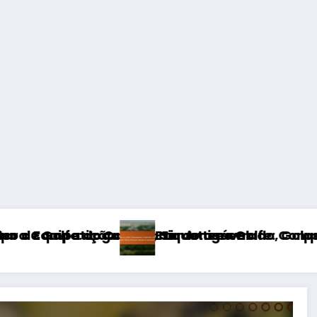
r Amigável
do tee errado, Golpear fora dos limites, Penal
queta no Golfe: Compreender o Papel dos Caddie
Etique