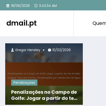
Skip
18/06/2026
3:42:36 AM
to
content
dmail.pt
Quem
Gregor Hensley
10/02/2026
Penalizações
Penalizações no Campo de
Golfe: Jogar a partir do tee
errado, Golpear fora dos