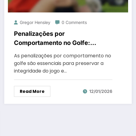
Gregor Hensley
0 Comments
Penalizações por
Comportamento no Golfe:
Conduta antidesportiva,
As penalizações por comportamento no
Penalizações por jogo lento,
golfe são essenciais para preservar a
Penalizações por ruído
integridade do jogo e…
excessivo
Read More
12/01/2026