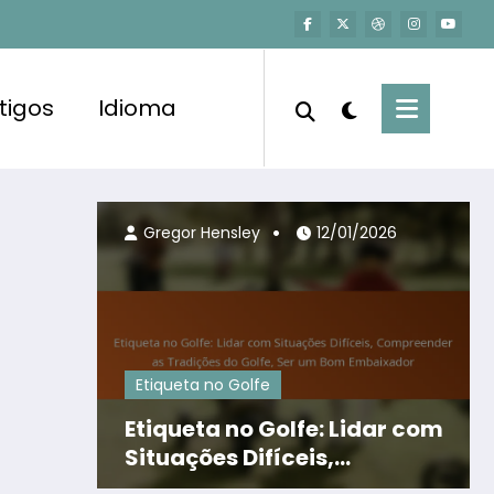
tigos
Idioma
Gregor Hensley
12/01/2026
Etiqueta no Golfe
Etiqueta no Golfe: Lidar com
Situações Difíceis,
Compreender as Tradições